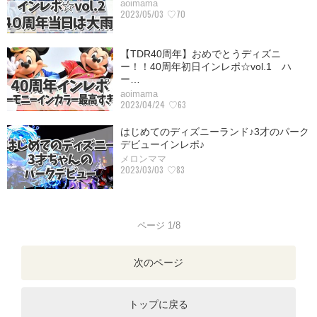
aoimama
2023/05/03
♡70
【TDR40周年】おめでとうディズニ
ー！！40周年初日インレポ☆vol.1 ハ
ー…
aoimama
2023/04/24
♡63
はじめてのディズニーランド♪3才のパーク
デビューインレポ♪
メロンママ
2023/03/03
♡83
ページ 1/8
次のページ
トップに戻る