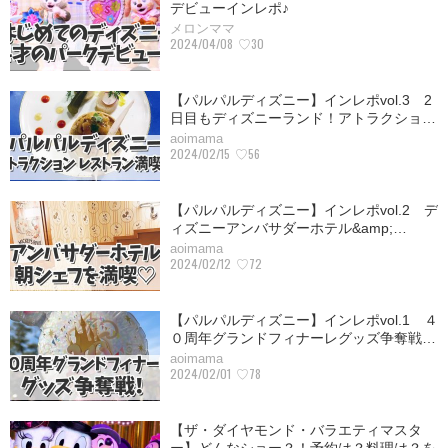
デビューインレポ♪
メロンママ
2024/04/08
♡30
【パルパルディズニー】インレポvol.3 2
日目もディズニーランド！アトラクショ…
aoimama
2024/02/15
♡56
【パルパルディズニー】インレポvol.2 デ
ィズニーアンバサダーホテル&amp;…
aoimama
2024/02/12
♡72
【パルパルディズニー】インレポvol.1 ４
０周年グランドフィナーレグッズ争奪戦…
aoimama
2024/02/01
♡78
【ザ・ダイヤモンド・バラエティマスタ