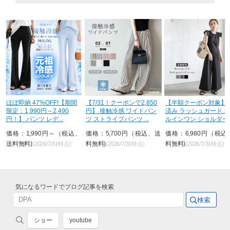
【7/31！クーポンで2,850
【半額クーポン対象】入荷
50%OFF さらに半額！
円】 接触冷感 ワイドパン
済み ラッシュガード オー
【期間限定：3,690円
ツ ストライプパンツ ...
ルインワン ショルダーフ
→923円！3枚購入で3
リル ...
が...
、
価格：5,700円（税込、送
価格：6,980円（税込、送
価格：1,845円（税
料無料)
料無料)
料無料)
(2026/7/31時点)
(2026/7/31時点)
(2026/7/31時点)
気になるワードでブログ記事を検索
ショー
youtube