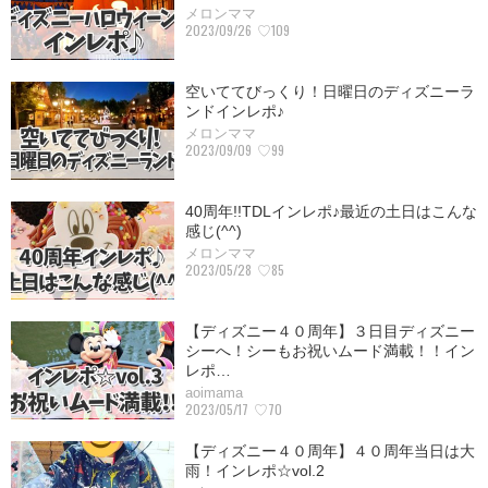
メロンママ
2023/09/26
♡109
空いててびっくり！日曜日のディズニーラ
ンドインレポ♪
メロンママ
2023/09/09
♡99
40周年!!TDLインレポ♪最近の土日はこんな
感じ(^^)
メロンママ
2023/05/28
♡85
【ディズニー４０周年】３日目ディズニー
シーへ！シーもお祝いムード満載！！イン
レポ…
aoimama
2023/05/17
♡70
【ディズニー４０周年】４０周年当日は大
雨！インレポ☆vol.2