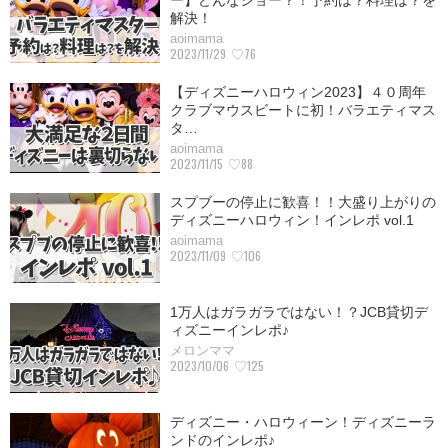
ー】どんなショー？！予約は？料理は？を
解決！
aoimama
2023/11/29
♡76
【ディズニーハロウィン2023】４０周年
クラブマウスビートに初！バラエティマス
タ…
aoimama
2023/11/15
♡88
スプブーの停止に歓喜！！大盛り上がりの
ディズニーハロウィン！インレポ vol.1
aoimama
2023/11/09
♡106
1万人はガラガラではない！？JCB貸切デ
ィズニーインレポ♪
メロンママ
2023/10/06
♡125
ディズニー・ハロウィーン！ディズニーラ
ンドのインレポ♪