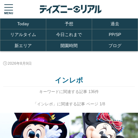
Today
予想
過去
リアルタイム
今日これまで
PP/SP
新エリア
開園時間
ブログ
2026年8月9日
インレポ
キーワードに関連する記事 136件
「インレポ」に関連する記事 ページ 1/8