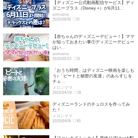
【ディズニー公式動画配信サービス】ディ
ズニープラス（Disney +）が6月11…
aoimama
2020/06/10
♡51
【赤ちゃんのディズニーデビュー！】ママ
が知っておきたい事①ディズニーデビュー
はい…
aoimama
2020/05/23
♡51
「おうち時間」はディズニー映画を楽しも
う♪「ピートと秘密の友達」のあらすじを
チェ…
メロンママ
2020/04/29
♡38
ディズニーランドのチュロスを作ってみ
た！
メロンママ
2020/04/16
♡40