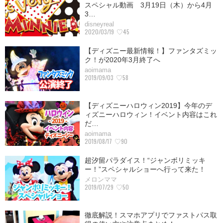
スペシャル動画 3月19日（木）から4月
3…
disneyreal
2020/03/19
♡45
【ディズニー最新情報！】ファンタズミッ
ク！が2020年3月終了へ
aoimama
2019/09/03
♡58
【ディズニーハロウィン2019】今年のデ
ィズニーハロウィン！イベント内容はこれ
だ…
aoimama
2019/08/17
♡90
超汐留パラダイス！“ジャンボリミッキ
ー！”スペシャルショーへ行って来た！
メロンママ
2019/07/29
♡50
徹底解説！スマホアプリでファストパス取