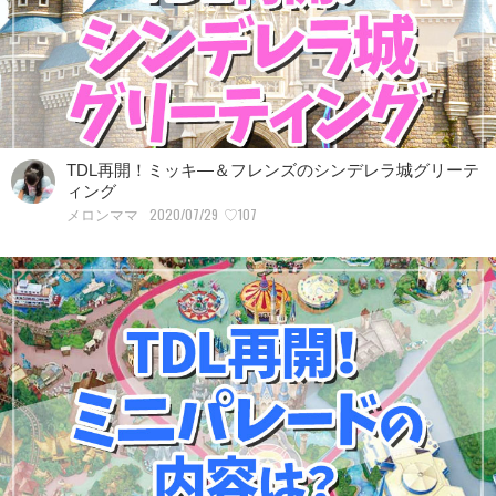
TDL再開！ミッキ―＆フレンズのシンデレラ城グリーテ
ィング
2020/07/29
♡107
メロンママ