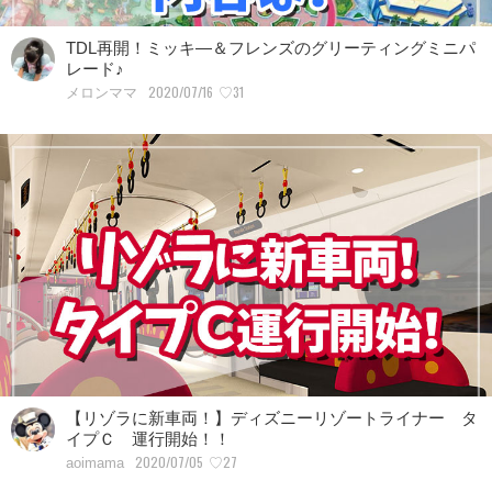
TDL再開！ミッキ―＆フレンズのグリーティングミニパ
レード♪
2020/07/16
♡31
メロンママ
【リゾラに新車両！】ディズニーリゾートライナー タ
イプＣ 運行開始！！
2020/07/05
♡27
aoimama