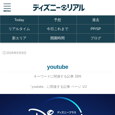
Today
予想
過去
リアルタイム
今日これまで
PP/SP
新エリア
開園時間
ブログ
2026年8月8日
youtube
キーワードに関連する記事 28件
「youtube」に関連する記事 ページ 1/2