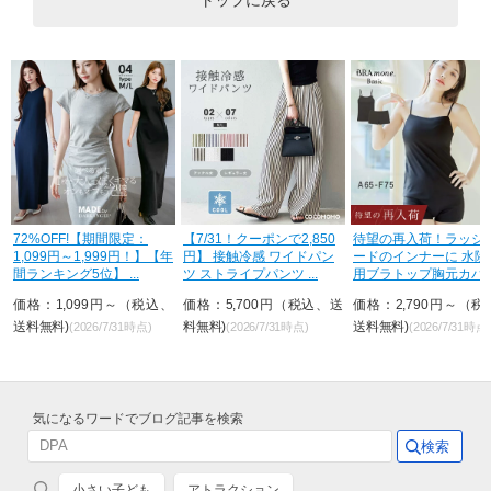
トップに戻る
72%OFF!【期間限定：
【7/31！クーポンで2,850
待望の再入荷！ラッシュ
1,099円～1,999円！】【年
円】 接触冷感 ワイドパン
ードのインナーに 水陸
間ランキング5位】 ...
ツ ストライプパンツ ...
用ブラトップ胸元カバー
&...
価格：1,099円～（税込、
価格：5,700円（税込、送
価格：2,790円～（税
送料無料)
料無料)
送料無料)
(2026/7/31時点)
(2026/7/31時点)
(2026/7/31時点)
気になるワードでブログ記事を検索
小さい子ども
アトラクション