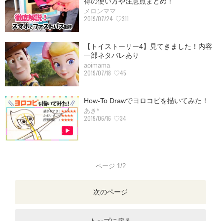
得の使い方や注意点まとめ！
メロンママ
2019/07/24
♡311
【トイストーリー4】見てきました！内容
一部ネタバレあり
aoimama
2019/07/18
♡45
How-To Drawでヨロコビを描いてみた！
あき*
2019/06/16
♡34
ページ 1/2
次のページ