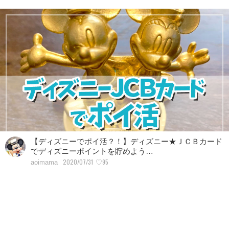
【ディズニーでポイ活？！】ディズニー★ＪＣＢカード
でディズニーポイントを貯めよう…
2020/07/31
♡95
aoimama