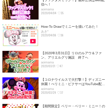
【ファンタズミック！】最終公演はweb配
信へ！
aoimama
2020/04/04
♡35
How-To Drawでミニーを描いてみた！
あき*
2020/04/06
♡36
【2020年3月31日】リロのルアウ＆ファ
ン、アリエルグリ施設 終了へ
aoimama
2020/03/31
♡47
【コロナウイルスで大打撃！】ディズニー
休園！べリミニ・ピクサーはYouTube配…
aoimama
2020/03/29
♡37
【期間限定】ベリー・ベリー・ミニー！の