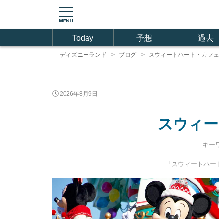
Today
予想
過去
ディズニーランド
ブログ
スウィートハート・カフェの
2026年8月9日
スウィー
キー
「スウィートハート