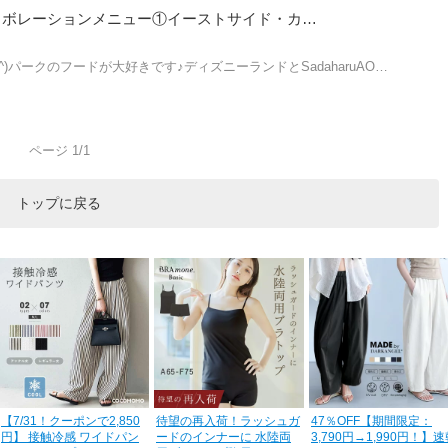
TDL × サダハルアオキ コラボレーションメニュー①イーストサイド・カフェ
)パークのフードが大好きです♪ディズニーランドとSadaharuAO…
ページ 1/1
トップに戻る
【7/31！クーポンで2,850
待望の再入荷！ラッシュガ
47％OFF【期間限定：
円】 接触冷感 ワイドパン
ードのインナーに 水陸両
3,790円→1,990円！】