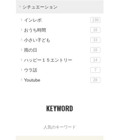
シチュエーション
インレポ
136
おうち時間
16
小さい子ども
33
雨の日
16
ウ
ハッピー１５エントリー
14
ウラ話
7
Youtube
28
KEYWORD
人気のキーワード