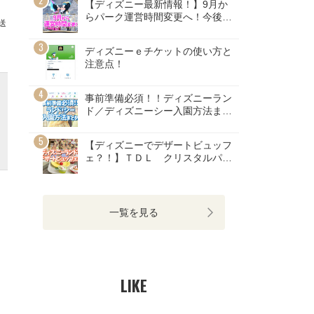
【ディズニー最新情報！】9月か
らパーク運営時間変更へ！今後の
送
パーク予想も！
ディズニーｅチケットの使い方と
注意点！
事前準備必須！！ディズニーラン
ド／ディズニーシー入園方法まと
め
【ディズニーでデザートビュッフ
ェ？！】ＴＤＬ クリスタルパレ
スレストランが8月に再開！
一覧を見る
LIKE