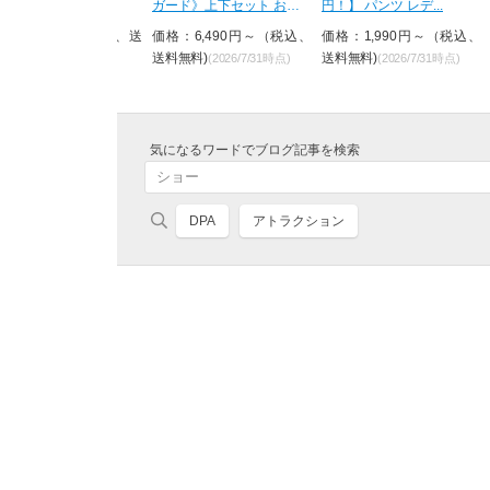
！】ペプラ...
ガード》上下セット おし
円！】 パンツ レデ...
ゃれ U...
格：2,390円（税込、送
価格：6,490円～（税込、
価格：1,990円～（税込、
無料)
送料無料)
送料無料)
(2026/7/31時点)
(2026/7/31時点)
(2026/7/31時点)
気になるワードでブログ記事を検索
DPA
アトラクション