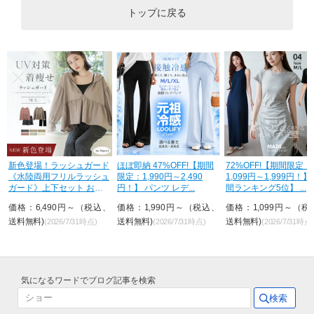
トップに戻る
新色登場！ラッシュガード
ほぼ即納 47%OFF!【期間
72%OFF!【期間限定：
《水陸両用フリルラッシュ
限定：1,990円～2,490
1,099円～1,999円！
ガード》上下セット おし
円！】 パンツ レデ...
間ランキング5位】 ...
ゃれ U...
、
価格：6,490円～（税込、
価格：1,990円～（税込、
価格：1,099円～（税
送料無料)
送料無料)
送料無料)
(2026/7/31時点)
(2026/7/31時点)
(2026/7/31時点
気になるワードでブログ記事を検索