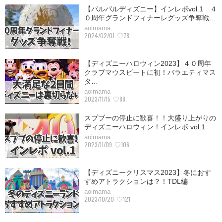
【パルパルディズニー】インレポvol.1 ４
０周年グランドフィナーレグッズ争奪戦…
aoimama
2024/02/01
♡78
【ディズニーハロウィン2023】４０周年
クラブマウスビートに初！バラエティマス
タ…
aoimama
2023/11/15
♡88
スプブーの停止に歓喜！！大盛り上がりの
ディズニーハロウィン！インレポ vol.1
aoimama
2023/11/09
♡106
【ディズニークリスマス2023】冬におす
すめアトラクションは？！TDL編
aoimama
2023/10/20
♡121