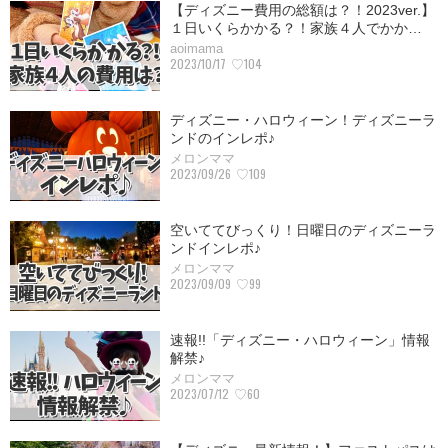
【ディズニー費用の総額は？！2023ver.】
１日いくらかかる？！家族４人でかか…
aoimama
2023/10/17
♡104
ディズニー・ハロウィーン！ディズニーラ
ンドのインレポ♪
メロンママ
2023/09/26
♡109
空いててびっくり！日曜日のディズニーラ
ンドインレポ♪
メロンママ
2023/09/09
♡99
速報!!「ディズニー・ハロウィーン」情報
解禁♪
メロンママ
2023/07/12
♡60