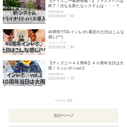
【ディズニー最新情報！】ファストパスは
終了！次なる新たなシステムは・・・？
aoimama
2023/06/24
♡92
40周年!!TDLインレポ♪最近の土日はこんな
感じ(^^)
メロンママ
2023/05/28
♡85
【ディズニー４０周年】４０周年当日は大
雨！インレポ☆vol.2
aoimama
2023/05/03
♡70
ページ 1/2
次のページ