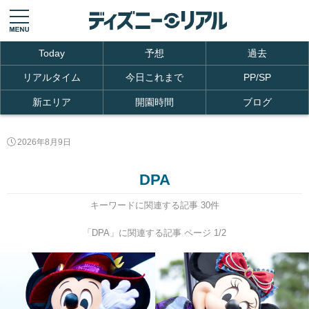
Today
予想
過去
リアルタイム
今日これまで
PP/SP
新エリア
開園時間
ブログ
2026年8月9日
DPA
キーワードに関連する記事 30件
「DPA」に関連する記事 ページ 1/2