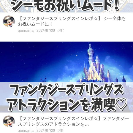
【ファンタジースプリングスインレポ☆】 シー全体も
お祝いムードに！
2024/07/30
♡87
aoimama
【ファンタジースプリングスインレポ☆】ファンタジー
スプリングスのアトラクションを…
2024/07/29
♡81
aoimama