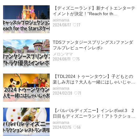
【ディズニーランド】新ナイトエンターテ
イメントが決定！“Reach for th…
aoimama
2024/06/17
♡77
TDSファンタジースプリングス♪ファンダ
フルプレビューインレポ♪
メロンママ
2024/06/11
♡75
【TDL2024 トゥーンタウン】子どもとの
楽しみ方は？大人も一緒にはしゃいじゃ…
aoimama
2024/02/28
♡71
【パルパルディズニー】インレポvol.3 2
日目もディズニーランド！アトラクショ…
aoimama
2024/02/15
♡56