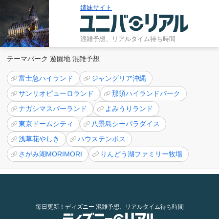
姉妹サイト
混雑予想、リアルタイム待ち時間
テーマパーク 遊園地 混雑予想
富士急ハイランド
ジャングリア沖縄
サンリオピューロランド
那須ハイランドパーク
ナガシマスパーランド
よみうりランド
東京ドームシティ
八景島シーパラダイス
浅草花やしき
ハウステンボス
さがみ湖MORIMORI
りんどう湖ファミリー牧場
毎日更新！ディズニー 混雑予想、リアルタイム待ち時間