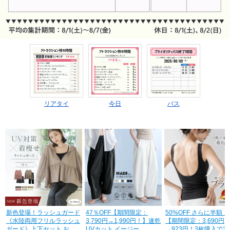
リアタイ
今日
パス
H
新色登場！ラッシュガード
47％OFF【期間限定：
50%OFF さらに半額！
《水陸両用フリルラッシュ
3,790円→1,990円！】速乾
【期間限定：3,690円
ガード》上下セット おし
UVカット イージー...
→923円！3枚購入で3