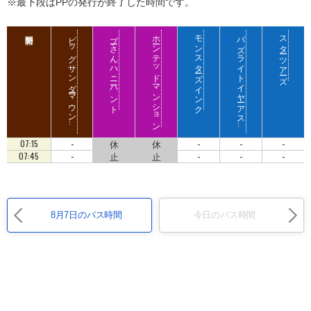
※最下段はPPの発行が終了した時間です。
ビ
ッ
グ
サ
ン
ダ
ーマ
ウ
ン
プーさん ハニーハント
ホーンテッドマンション
モンスターズ インク
バ
ズ
ラ
イ
ト
イ
ヤ
ー
ア
ス
ロ
ブ
ラ
ス
タ
スター ツアーズ
テ
ン
ト
ー
-
休
休
-
-
-
07:15
-
止
止
-
-
-
07:45
8月7日のパス時間
今日のパス時間