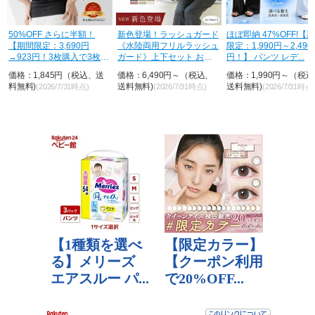
50%OFF さらに半額！
新色登場！ラッシュガード
ほぼ即納 47%OFF!【
【期間限定：3,690円
《水陸両用フリルラッシュ
限定：1,990円～2,490
→923円！3枚購入で3枚目
ガード》上下セット おし
円！】 パンツ レデ...
が...
ゃれ U...
価格：1,845円（税込、送
価格：6,490円～（税込、
価格：1,990円～（税
料無料)
送料無料)
送料無料)
(2026/7/31時点)
(2026/7/31時点)
(2026/7/31時点