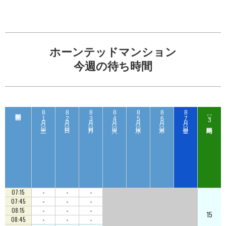
ホーンテッドマンション
今週の待ち時間
8
8
8
8
8
8
8
▽
1
2
3
4
5
6
7
3
日（ 土 ）
日（ 日 ）
日（ 月 ）
日（ 火 ）
日（ 水 ）
日（ 木 ）
日（ 金 ）
-
-
-
07:15
-
-
-
07:45
-
-
-
08:15
15
-
-
-
08:45