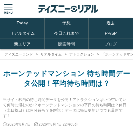
Today
予想
過去
リアルタイム
今日これまで
PP/SP
新エリア
開園時間
ブログ
ディズニーランド
リアルタイム
アトラクション
『ホーンテッドマ
ホーンテッドマンション 待ち時間デー
タ公開！平均待ち時間は？
当サイト独自の待ち時間データを公開！アトラクションはいつ空いてい
て何時に混むのか？ホーンテッドマンションの平日の待ち時間は？休日
（土日祝日）は何分待ち？を解説！データは毎日更新いつでも最新で
す！
2026年8月7日
2026年8月7日 22時05分