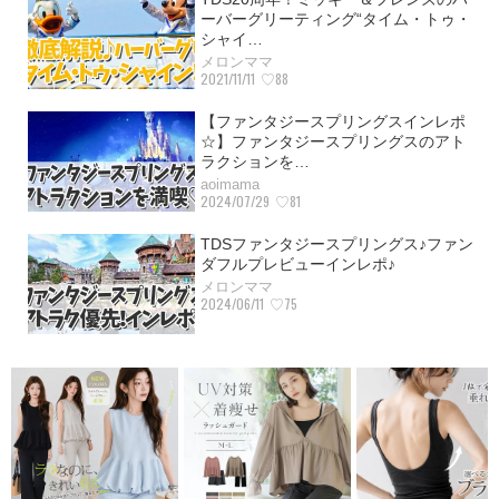
ーバーグリーティング“タイム・トゥ・
シャイ…
メロンママ
2021/11/11
♡88
【ファンタジースプリングスインレポ
☆】ファンタジースプリングスのアト
ラクションを…
aoimama
2024/07/29
♡81
TDSファンタジースプリングス♪ファン
ダフルプレビューインレポ♪
メロンママ
2024/06/11
♡75