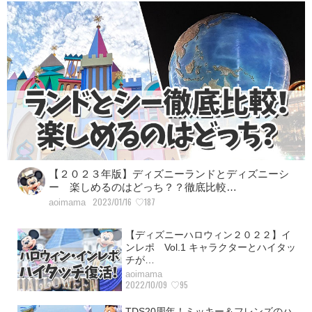
【２０２３年版】ディズニーランドとディズニーシ
ー 楽しめるのはどっち？？徹底比較…
2023/01/16
♡187
aoimama
【ディズニーハロウィン２０２２】イ
ンレポ Vol.1 キャラクターとハイタッ
チが…
aoimama
2022/10/09
♡95
TDS20周年！ミッキー＆フレンズのハ