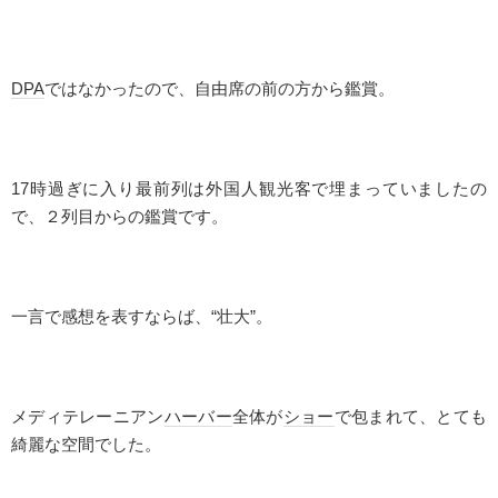
DPA
ではなかったので、自由席の前の方から鑑賞。
17時過ぎに入り最前列は外国人観光客で埋まっていましたの
で、２列目からの鑑賞です。
一言で感想を表すならば、“壮大”。
メディテレーニアン
ハーバー
全体が
ショー
で包まれて、とても
綺麗な空間でした。