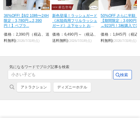
時〜24H
新色登場！ラッシュガード
50%OFF さらに半額！
ほぼ即納 47%OF
90
《水陸両用フリルラッシュ
【期間限定：3,690円
限定：1,990円～2
ガード》上下セット おし
→923円！3枚購入で3枚目
円！】 パンツ レデ.
ゃれ U...
が...
税込、送
価格：6,490円～（税込、
価格：1,845円（税込、送
価格：1,990円
送料無料)
料無料)
送料無料)
)
(2026/7/31時点)
(2026/7/31時点)
(2026/7
気になるワードでブログ記事を検索
アトラクション
ディズニーホテル