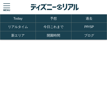
Today
予想
過去
リアルタイム
今日これまで
PP/SP
新エリア
開園時間
ブログ