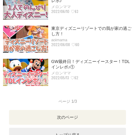
レポ♪
メロンママ
2022/06/10
♡63
東京ディズニーリゾートでの我が家の過ご
し方！
aoimama
2022/06/08
♡60
GW最終日！ディズニーイースター！TDL
インレポ♪①
メロンママ
2022/05/13
♡62
ページ 1/3
次のページ