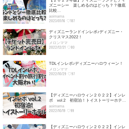
【２０２３年版】ディズニーランドとディ
ズニーシー 楽しめるのはどっち？？徹底
比較…
aoimama
2023/01/16
♡187
ディズニーランドインレポ♪ディズニー・
クリスマス2022！
メロンママ
2022/12/21
♡80
TDLインレポ♪ディズニーハロウィーン！
メロンママ
2022/10/29
♡97
【ディズニーハロウィン２０２２】インレ
ポ vol.2 初宿泊！トイストーリーホテ…
aoimama
2022/10/19
♡99
【ディズニーハロウィン２０２２】インレ