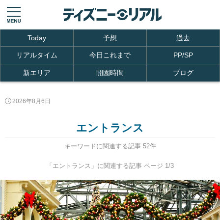
Today
予想
過去
リアルタイム
今日これまで
PP/SP
新エリア
開園時間
ブログ
2026年8月6日
エントランス
キーワードに関連する記事 52件
「エントランス」に関連する記事 ページ 1/3