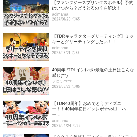
【ファンタジースプリングスホテル】予約
はいつから？どうとるの？を解決！
aoimama
2024/01/20
♡65
【TDRキャラクターグリーティング】ミッ
キーとグリーティングしたい！！
aoimama
2023/08/21
♡83
40周年!!TDLインレポ♪最近の土日はこんな
感じ(^^)
メロンママ
2023/05/28
♡85
【TDR40周年】おめでとうディズニ
ー！！40周年初日インレポ☆vol.1 ハ
ー…
aoimama
2023/04/24
♡63