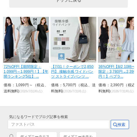
トップに戻る
2%OFF!【期間限定：
【7/31！クーポンで2,850
36%OFF!【8/2 10時〜24H
099円～1,999円！】【年
円】 接触冷感 ワイドパン
限定：3,780円→2,390
ンキング5位】 ...
ツ ストライプパンツ ...
円！】ペプラ...
格：1,099円～（税込、
価格：5,700円（税込、送
価格：2,390円（税込、送
料無料)
料無料)
料無料)
(2026/7/31時点)
(2026/7/31時点)
(2026/7/31時点)
気になるワードでブログ記事を検索
ディズニークリス…
ディズニーホテル