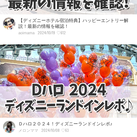
【ディズニーホテル宿泊特典】ハッピーエントリー解
説！最新の情報を確認！
2024/10/19
♡612
aoimama
Ｄハロ２０２４！ディズニーランドインレポ♪
2024/10/08
♡63
メロンママ