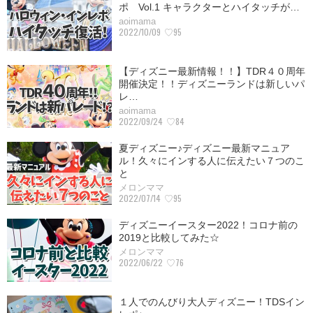
ポ Vol.1 キャラクターとハイタッチが…
aoimama
2022/10/09
♡95
【ディズニー最新情報！！】TDR４０周年
開催決定！！ディズニーランドは新しいパ
レ…
aoimama
2022/09/24
♡84
夏ディズニー♪ディズニー最新マニュア
ル！久々にインする人に伝えたい７つのこ
と
メロンママ
2022/07/14
♡95
ディズニーイースター2022！コロナ前の
2019と比較してみた☆
メロンママ
2022/06/22
♡76
１人でのんびり大人ディズニー！TDSイン