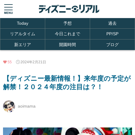
Today
予想
過去
リアルタイム
今日これまで
PP/SP
新エリア
開園時間
ブログ
55
2024年2月21日
【ディズニー最新情報！】来年度の予定が
解禁！２０２４年度の注目は？！
aoimama