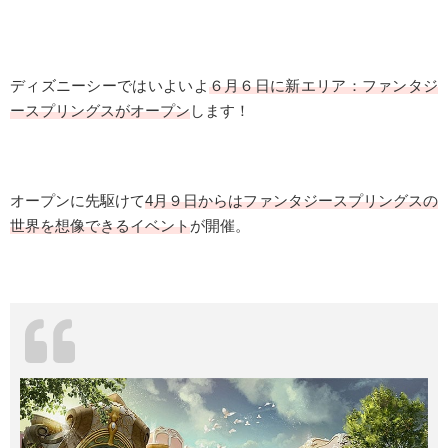
ディズニーシーではいよいよ
６月６日に
新エリア
：ファンタジ
ースプリングスがオープン
します！
オープンに先駆けて
4月９日からは
ファンタジースプリングス
の
世界を想像できる
イベント
が開催。