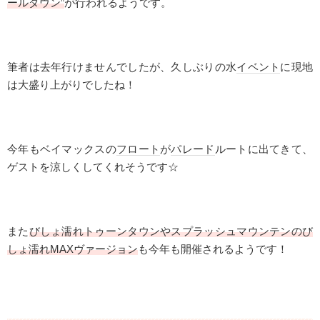
ールダウン”
が行われるようです。
筆者は去年行けませんでしたが、久しぶりの水
イベント
に現地
は大盛り上がりでしたね！
今年もベイマックスの
フロート
が
パレード
ルートに出てきて、
ゲストを涼しくしてくれそうです☆
また
びしょ濡れ
トゥーンタウン
やスプラッシュマウンテンのび
しょ濡れMAXヴァージョン
も今年も開催されるようです！