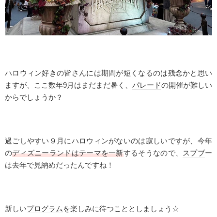
ハロウィン好きの皆さんには期間が短くなるのは残念かと思い
ますが、ここ数年
9
月はまだまだ暑く、
パレード
の開催が難しい
からでしょうか？
過ごしやすい９月にハロウィンがないのは寂しいですが、今年
の
ディズニーランドはテーマを一新
するそうなので、
スプブ
ー
は去年で見納めだったんですね！
新しい
プログラム
を楽しみに待つこととしましょう☆