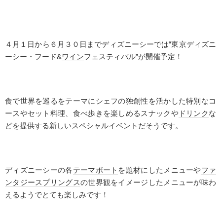
４月１日から６月３０日までディズニーシーでは“東京ディズニ
ーシー・フード
&
ワイン
フェスティバル”が開催予定！
食で世界を巡るをテーマにシェフの独創性を活かした特別なコ
ースやセット料理、食べ歩きを楽しめるスナックや
ドリンク
な
どを提供する新しいスペシャル
イベント
だそうです。
ディズニーシーの各
テーマポート
を題材にしたメニューや
ファ
ンタジースプリングス
の世界観をイメージしたメニューが味わ
えるようでとても楽しみです！