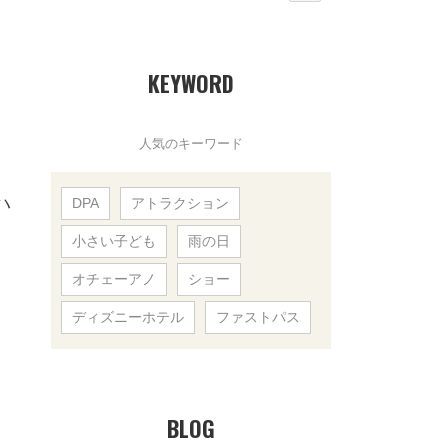
KEYWORD
人気のキーワード
ハ
DPA
アトラクション
小さい子ども
雨の日
オチェーアノ
ショー
ディズニーホテル
ファストパス
BLOG