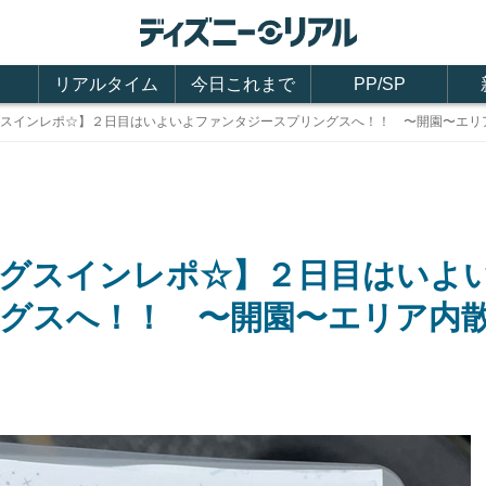
リアルタイム
今日これまで
PP/SP
スインレポ☆】２日目はいよいよファンタジースプリングスへ！！ 〜開園〜エリ
グスインレポ☆】２日目はいよ
グスへ！！ 〜開園〜エリア内