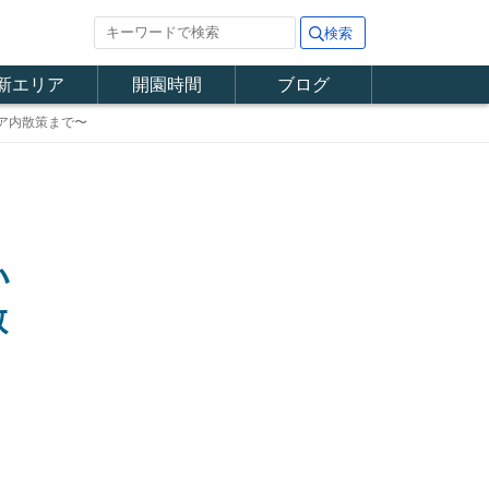
新エリア
開園時間
ブログ
ア内散策まで〜
い
散