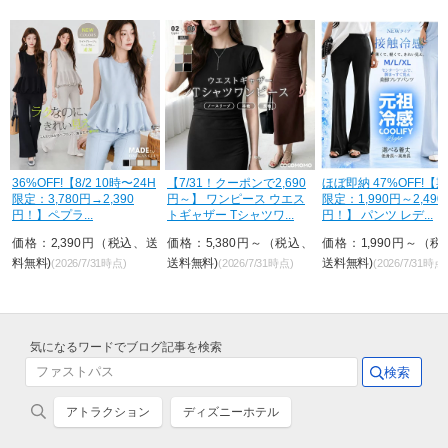
36%OFF!【8/2 10時〜24H
【7/31！クーポンで2,690
ほぼ即納 47%OFF!【期
限定：3,780円→2,390
円～】 ワンピース ウエス
限定：1,990円～2,490
円！】ペプラ...
トギャザー Tシャツワ...
円！】 パンツ レデ...
価格：2,390円（税込、送
価格：5,380円～（税込、
価格：1,990円～（税
料無料)
送料無料)
送料無料)
(2026/7/31時点)
(2026/7/31時点)
(2026/7/31時点)
気になるワードでブログ記事を検索
アトラクション
ディズニーホテル