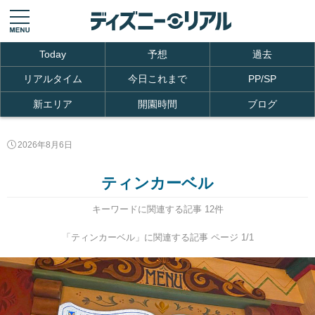
Today
予想
過去
リアルタイム
今日これまで
PP/SP
新エリア
開園時間
ブログ
2026年8月6日
ティンカーベル
キーワードに関連する記事 12件
「ティンカーベル」に関連する記事 ページ 1/1