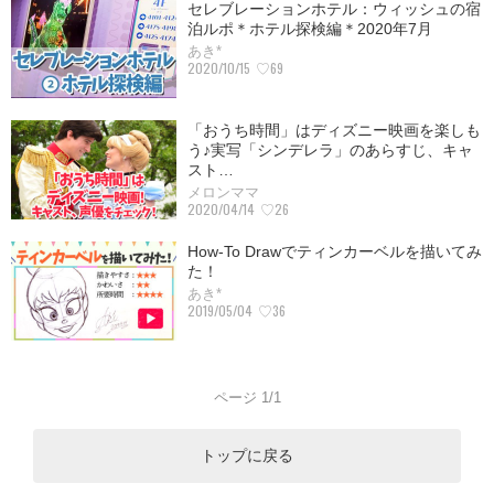
セレブレーションホテル：ウィッシュの宿
泊ルポ＊ホテル探検編＊2020年7月
あき*
2020/10/15
♡69
「おうち時間」はディズニー映画を楽しも
う♪実写「シンデレラ」のあらすじ、キャ
スト…
メロンママ
2020/04/14
♡26
How-To Drawでティンカーベルを描いてみ
た！
あき*
2019/05/04
♡36
ページ 1/1
トップに戻る