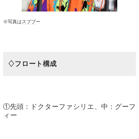
※写真は
スプブ
ー
♢フロート構成
①先頭：ドクターファシリエ、中：グーフ
ィー