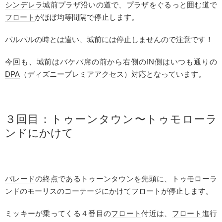
シンデレラ城
前プラザ沿いの道で、プラザをぐるっと囲む道で
フロート
がほぼ均等間隔で停止します。
パルパルの時とは違い、城前には停止しませんので注意です！
今回も、城前はバケパ席の前から右側のIN側はいつも通りの
DPA
（ディズニープレミアアクセス）対応となっています。
３回目：
トゥーンタウン
〜トゥモローラ
ンドにかけて
パレード
の終点であるトゥーンタウンを先頭に、トゥモローラ
ンドのモーリスのコーテージにかけてフロートが停止します。
ミッキーが乗ってくる４番目の
フロート
付近は、
フロート
進行