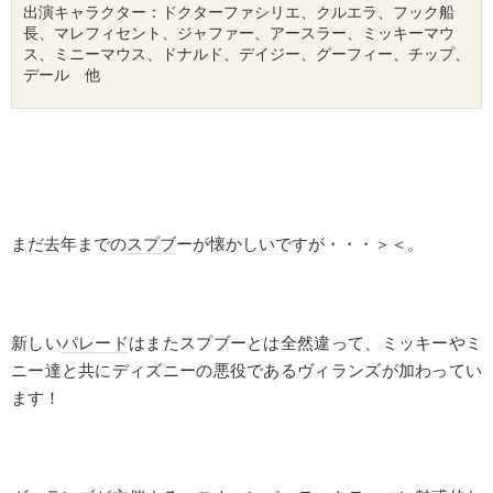
出演
キャラクター
：ドクターファシリエ、クルエラ、フック船
長、マレフィセント、ジャファー、アースラー、ミッキーマウ
ス、ミニーマウス、ドナルド、デイジー、グーフィー、チップ、
デール　他
まだ去年までの
スプブ
ーが懐かしいですが・・・＞＜。
新しい
パレード
はまたスプブーとは全然違って、ミッキーやミ
ニー達と共にディズニーの悪役であるヴィランズが加わってい
ます！