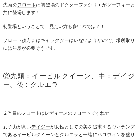
先頭の
フロート
は初登場のドクターファシリエがグーフィーと
共に登場します！
初登場ということで、見たい方も多いのでは？！
フロート
後方には
キャラクター
はいないようなので、場所取り
には注意が必要そうです。
②先頭：イービルクイーン、中：
デイジ
ー
、後：クルエラ
２番目の
フロート
はレディースの
フロート
ですね☆
女子力が高い
デイジー
が女性としての美を追求するヴィランズ
であるイービルクイーンとクルエラと一緒にハロウィンを盛り