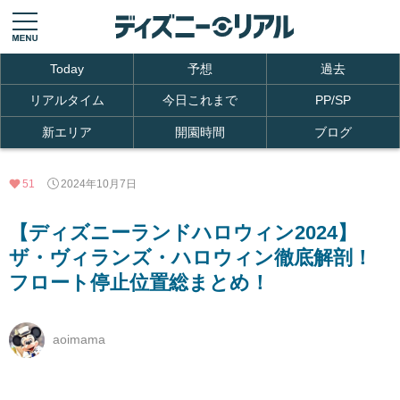
Today
予想
過去
リアルタイム
今日これまで
PP/SP
新エリア
開園時間
ブログ
51
2024年10月7日
【ディズニーランドハロウィン2024】
ザ・ヴィランズ・ハロウィン徹底解剖！
フロート停止位置総まとめ！
aoimama