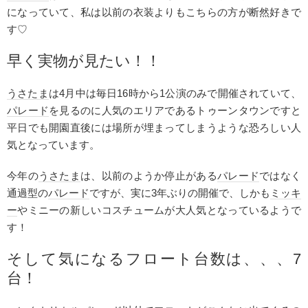
になっていて、私は以前の衣装よりもこちらの方が断然好きで
す♡
早く実物が見たい！！
うさたま
は4月中は毎日16時から1公演のみで開催されていて、
パレード
を見るのに人気のエリアであるトゥーンタウンですと
平日でも開園直後には場所が埋まってしまうような恐ろしい人
気となっています。
今年の
うさたま
は、以前のようか停止がある
パレード
ではなく
通過型の
パレード
ですが、実に3年ぶりの開催で、しかも
ミッキ
ー
やミニーの新しいコスチュームが大人気となっているようで
す！
そして気になる
フロート
台数は、、、7
台！