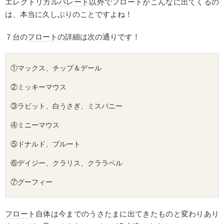
エレクトリカル
パレード
以外でフロートがこんなに出てくるの
は、本当に久しぶりのことですよね！
７台の
フロート
の詳細は次の通りです！
①マックス、
チップ
＆デール

②
ミッキー
マウス

③
ラビット
、白うさぎ、ミスバニー

④
ミニー
マウス

⑤
ドナルド
、プルート

⑥
デイジー
、クラリス、クララベル

⑦
グーフィー
フロート
自体は今までのうさたまに出てきたものと変わりあり