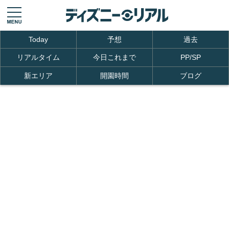
Today
予想
過去
リアルタイム
今日これまで
PP/SP
新エリア
開園時間
ブログ