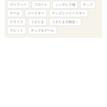
グーフィー
フロート
シンデレラ城
チップ
デール
イースター
ディズニーイースター
クラリス
うさたま
うさたま大脱走！
ラビット
チップ＆デール