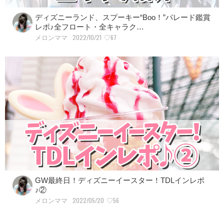
ディズニーランド、スプーキー“Boo！”パレード鑑賞
レポ♪全フロート・全キャラク…
2022/10/21
♡67
メロンママ
GW最終日！ディズニーイースター！TDLインレポ
♪②
2022/05/20
♡56
メロンママ