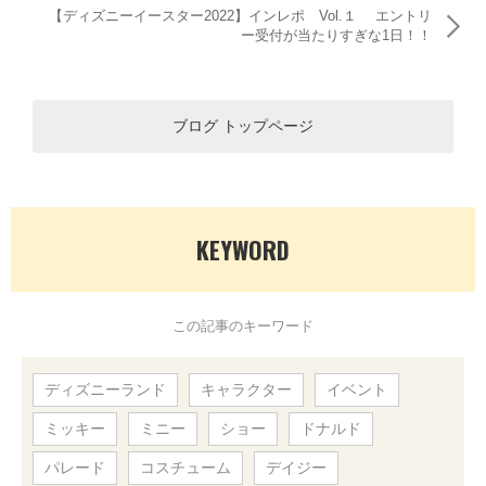
【ディズニーイースター2022】インレポ Vol.１ エントリ
ー受付が当たりすぎな1日！！
ブログ トップページ
KEYWORD
この記事のキーワード
ディズニーランド
キャラクター
イベント
ミッキー
ミニー
ショー
ドナルド
パレード
コスチューム
デイジー