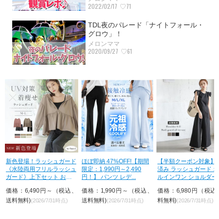
2022/02/17
♡71
TDL夜のパレード「ナイトフォール・
グロウ」！
メロンママ
2020/09/27
♡61
ガード
ほぼ即納 47%OFF!【期間
【半額クーポン対象】入荷
50%OFF さらに
ッシュ
限定：1,990円～2,490
済み ラッシュガード オー
【期間限定：3,6
 おし
円！】 パンツ レデ...
ルインワン ショルダーフ
→923円！3枚購
リル ...
が...
（税込、
価格：1,990円～（税込、
価格：6,980円（税込、送
価格：1,845円
送料無料)
料無料)
料無料)
時点)
(2026/7/31時点)
(2026/7/31時点)
(2026/7/3