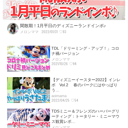
閑散期！1月平日のディズニーランドインポ♪
2022/01/31
♡83
メロンママ
TDL「ドリーミング・アップ！」コロ
ナ禍バージョン
メロンママ
2021/10/26
♡94
【ディズニーイースター2022】インレ
ポ Vol.2 春のパークにはやっぱり
う…
aoimama
2022/04/25
♡54
TDSミニー＆フレンズのハーバーグリ
ーティング：トータリー・ミニーマウ
ス観賞レポ…
メロンママ