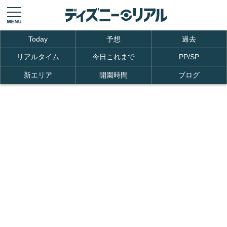
Today
予想
過去
リアルタイム
今日これまで
PP/SP
新エリア
開園時間
ブログ