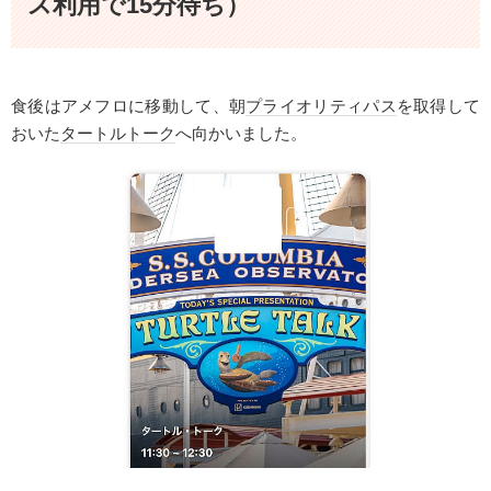
ス利用で15分待ち）
食後はアメフロに移動して、朝
プライオリティパス
を取得して
おいた
タートルトーク
へ向かいました。