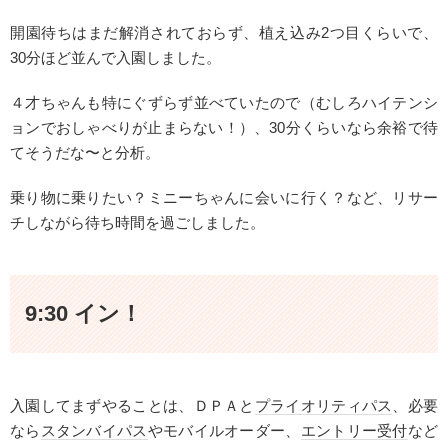
開園待ちはまだ解消されておらず、植え込み2つ目くらいで、
30分ほど並んで入園しました。
４才ちゃんも特にぐずらず並べていたので（むしろハイテンシ
ョンでおしゃべりが止まらない！）、30分くらいなら余裕で待
てそうだな〜と分析。
乗り物に乗りたい？ミニーちゃんに会いに行く？など、リサー
チしながら待ち時間を過ごしました。
9:30 イン！
入園してまずやることは、ＤＰＡと
プライオリティパス
、必要
なら
スタンバイパス
やモバイルオーダー、
エントリー受付
など