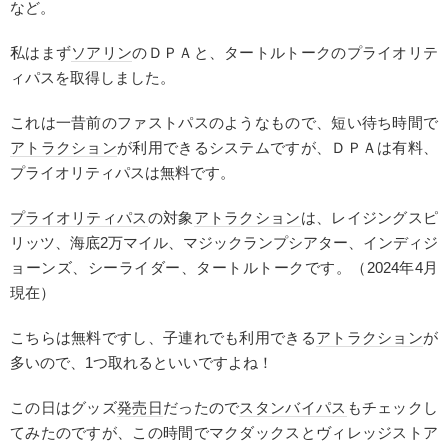
など。
私はまず
ソアリン
のＤＰＡと、タートルトークのプライオリテ
ィパスを取得しました。
これは一昔前のファストパスのようなもので、短い待ち時間で
アトラクション
が利用できるシステムですが、ＤＰＡは有料、
プライオリティパスは無料です。
プライオリティパス
の対象
アトラクション
は、レイジングスピ
リッツ、海底2万マイル、マジックランプシアター、インディジ
ョーンズ、シーライダー、タートルトークです。（2024年4月
現在）
こちらは無料ですし、子連れでも利用できる
アトラクション
が
多いので、1つ取れるといいですよね！
この日はグッズ
発売日
だったので
スタンバイパス
もチェックし
てみたのですが、この時間でマクダックスとヴィレッジストア