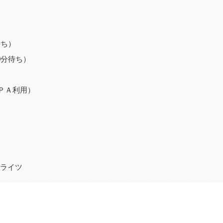
）
待ち）
0分待ち）
ＤＰＡ利用）
ムライツ