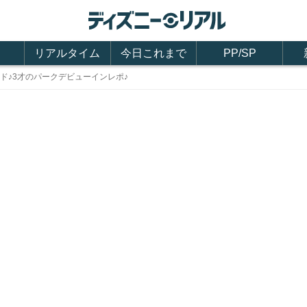
リアルタイム
今日これまで
PP/SP
ド♪3才のパークデビューインレポ♪