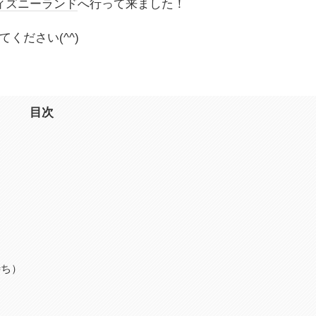
ィズニーランド
へ行って来ました！
ください(^^)
目次
待ち）