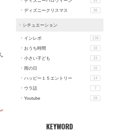
ディズニーハロウィーン
33
ディズニークリスマス
36
シチュエーション
インレポ
136
おうち時間
16
ん
小さい子ども
33
雨の日
16
ハッピー１５エントリー
14
ウラ話
7
Youtube
28
し
KEYWORD