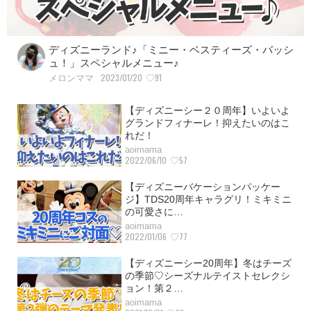
ディズニーランド♪「ミニー・ベスティーズ・バッシ
ュ！」スペシャルメニュー♪
2023/01/20
♡91
メロンママ
【ディズニーシー２０周年】いよいよ
グランドフィナーレ！抑えたいのはこ
れだ！
aoimama
2022/06/10
♡57
【ディズニーバケーションパッケー
ジ】TDS20周年キャラグリ！ミキミニ
の可愛さに…
aoimama
2022/01/06
♡77
【ディズニーシー20周年】冬はチーズ
の季節♡シーズナルテイストセレクシ
ョン！第２…
aoimama