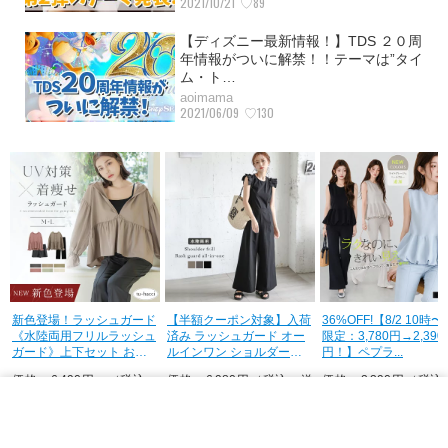
2021/10/21
♡89
【ディズニー最新情報！】TDS ２０周
年情報がついに解禁！！テーマは”タイ
ム・ト…
aoimama
2021/06/09
♡130
ド
【半額クーポン対象】入荷
36%OFF!【8/2 10時〜24H
【7/31！クーポンで2,8
ュ
済み ラッシュガード オー
限定：3,780円→2,390
円】 接触冷感 ワイド
ルインワン ショルダーフ
円！】ペプラ...
ツ ストライプパンツ ...
リル ...
、
価格：6,980円（税込、送
価格：2,390円（税込、送
価格：5,700円（税込
料無料)
料無料)
料無料)
(2026/7/31時点)
(2026/7/31時点)
(2026/7/31時点)