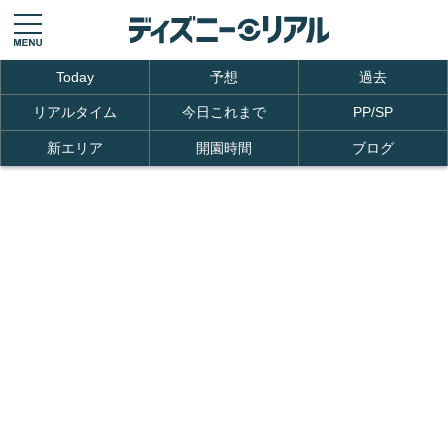
Today
予想
過去
リアルタイム
今日これまで
PP/SP
新エリア
開園時間
ブログ