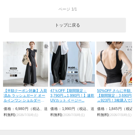
ページ 1/1
トップに戻る
ド
【半額クーポン対象】入荷
47％OFF【期間限定：
50%OFF さらに半額！
ュ
済み ラッシュガード オー
3,790円→1,990円！】速乾
【期間限定：3,690円
ルインワン ショルダーフ
UVカット イージー...
→923円！3枚購入で3
リル ...
が...
、
価格：6,980円（税込、送
価格：1,990円（税込、送
価格：1,845円（税込
料無料)
料無料)
料無料)
(2026/7/31時点)
(2026/7/31時点)
(2026/7/31時点)