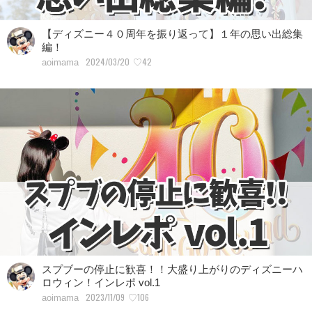
【ディズニー４０周年を振り返って】１年の思い出総集
編！
2024/03/20
♡42
aoimama
スプブーの停止に歓喜！！大盛り上がりのディズニーハ
ロウィン！インレポ vol.1
2023/11/09
♡106
aoimama