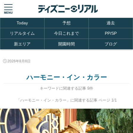
Today
予想
過去
リアルタイム
今日これまで
PP/SP
新エリア
開園時間
ブログ
2026年8月8日
ハーモニー・イン・カラー
キーワードに関連する記事 9件
「ハーモニー・イン・カラー」に関連する記事 ページ 1/1