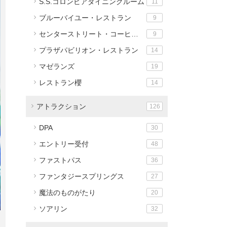
S.S.コロンビアダイニングルーム
11
ブルーバイユー・レストラン
9
センターストリート・コーヒーハウス
9
プラザパビリオン・レストラン
14
マゼランズ
19
レストラン櫻
14
アトラクション
126
DPA
30
エントリー受付
48
ファストパス
36
ファンタジースプリングス
27
魔法のものがたり
20
ソアリン
32