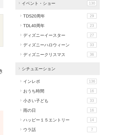
イベント・ショー
130
TDS20周年
29
TDL40周年
23
ディズニーイースター
27
ディズニーハロウィーン
33
ディズニークリスマス
36
シチュエーション
き
インレポ
136
おうち時間
16
小さい子ども
33
雨の日
16
ハッピー１５エントリー
14
ウラ話
7