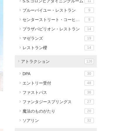
S.S.コロンビアダイニングルーム
11
ブルーバイユー・レストラン
9
センターストリート・コーヒーハウス
9
プラザパビリオン・レストラン
14
マゼランズ
19
レストラン櫻
14
アトラクション
126
DPA
30
エントリー受付
48
ファストパス
36
ファンタジースプリングス
27
魔法のものがたり
20
ソアリン
32