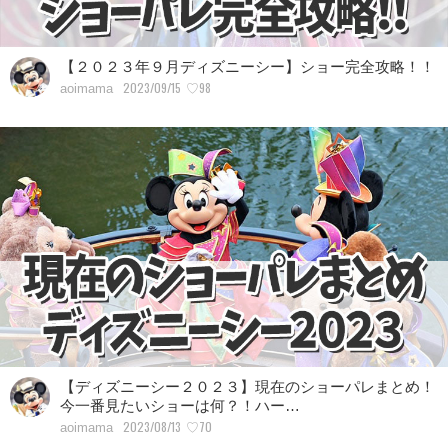
【２０２３年９月ディズニーシー】ショー完全攻略！！
2023/09/15
♡98
aoimama
【ディズニーシー２０２３】現在のショーパレまとめ！
今一番見たいショーは何？！ハー…
2023/08/13
♡70
aoimama