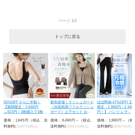
ページ 1/1
トップに戻る
ガ
50%OFF さらに半額！
新色登場！ラッシュガード
ほぼ即納 47%OFF!【
【期間限定：3,690円
《水陸両用フリルラッシュ
限定：1,990円～2,490
型
→923円！3枚購入で3枚目
ガード》上下セット おし
円！】 パンツ レデ...
が...
ゃれ U...
、
価格：1,845円（税込、送
価格：6,490円～（税込、
価格：1,990円～（税
料無料)
送料無料)
送料無料)
(2026/7/31時点)
(2026/7/31時点)
(2026/7/31時点