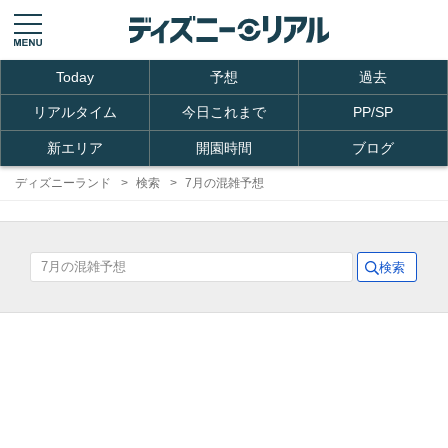
Today
予想
過去
リアルタイム
今日これまで
PP/SP
新エリア
開園時間
ブログ
ディズニーランド
検索
7月の混雑予想