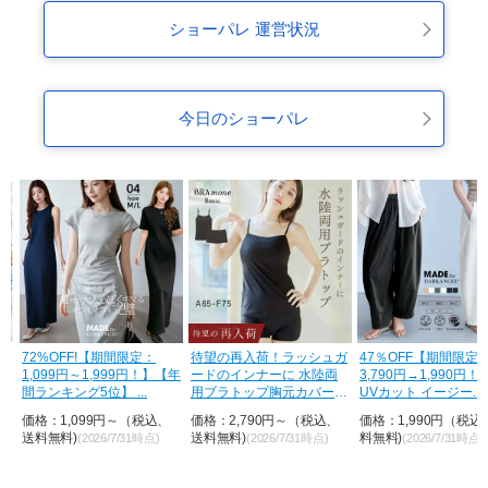
ショーパレ 運営状況
今日のショーパレ
72%OFF!【期間限定：
待望の再入荷！ラッシュガ
47％OFF【期間限定：
1,099円～1,999円！】【年
ードのインナーに 水陸両
3,790円→1,990円！
間ランキング5位】 ...
用ブラトップ胸元カバー型
UVカット イージー...
&...
価格：1,099円～（税込、
価格：2,790円～（税込、
価格：1,990円（税込
送料無料)
送料無料)
料無料)
(2026/7/31時点)
(2026/7/31時点)
(2026/7/31時点)