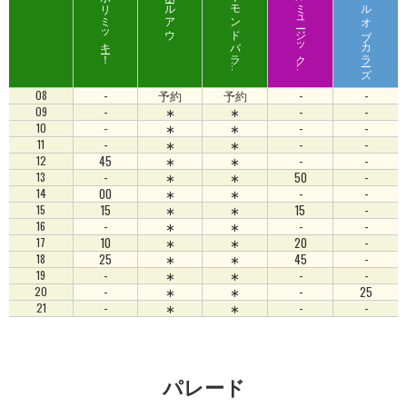
ジャンボリミッキー！
ザ
ダ
イ
ヤ
モ
ン
ド
バ
ラ
テ
ィ
マ
ス
タ
マ
ジ
カ
ル
ミ
ュ
ージ
ッ
ク
ール
スカイフルオブカラーズ
エ
ー
ワ
ド
-
予約
予約
-
-
08
-
∗
∗
-
-
09
-
∗
∗
-
-
10
-
∗
∗
-
-
11
45
∗
∗
-
-
12
-
∗
∗
50
-
13
00
∗
∗
-
-
14
15
∗
∗
15
-
15
-
∗
∗
-
-
16
10
∗
∗
20
-
17
25
∗
∗
45
-
18
-
∗
∗
-
-
19
-
∗
∗
-
25
20
-
∗
∗
-
-
21
パレード