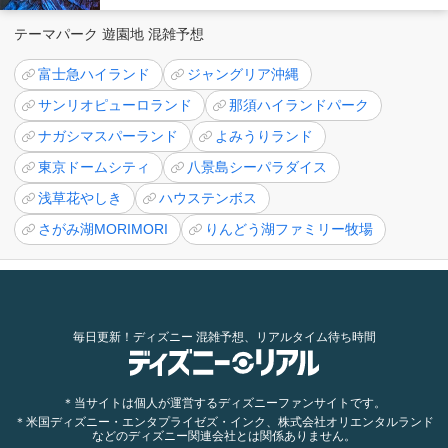
テーマパーク 遊園地 混雑予想
富士急ハイランド
ジャングリア沖縄
サンリオピューロランド
那須ハイランドパーク
ナガシマスパーランド
よみうりランド
東京ドームシティ
八景島シーパラダイス
浅草花やしき
ハウステンボス
さがみ湖MORIMORI
りんどう湖ファミリー牧場
毎日更新！ディズニー 混雑予想、リアルタイム待ち時間
＊当サイトは個人が運営するディズニーファンサイトです。
＊米国ディズニー・エンタプライゼズ・インク、株式会社オリエンタルランド
などのディズニー関連会社とは関係ありません。