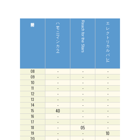
ハーモニーインカラー
Reach for the Stars
エ
レ
ク
ト
リ
カ
ル
パ
レ
ド
リ
ーム
ラ
イ
ード
ツ
-
-
-
08
-
-
-
09
-
-
-
10
-
-
-
11
-
-
-
12
-
-
-
13
-
-
-
14
40
-
-
15
-
-
-
16
-
-
-
17
-
05
-
18
-
-
10
19
-
-
-
20