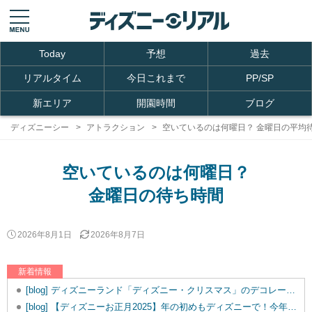
Today
予想
過去
リアルタイム
今日これまで
PP/SP
新エリア
開園時間
ブログ
ディズニーシー
アトラクション
空いているのは何曜日？ 金曜日の平均
空いているのは何曜日？
金曜日の待ち時間
2026年8月1日
2026年8月7日
新着情報
[blog] ディズニーランド「ディズニー・クリスマス」のデコレーションをご紹介！
[blog] 【ディズニーお正月2025】年の初めもディズニーで！今年のお正月イベント内容は？