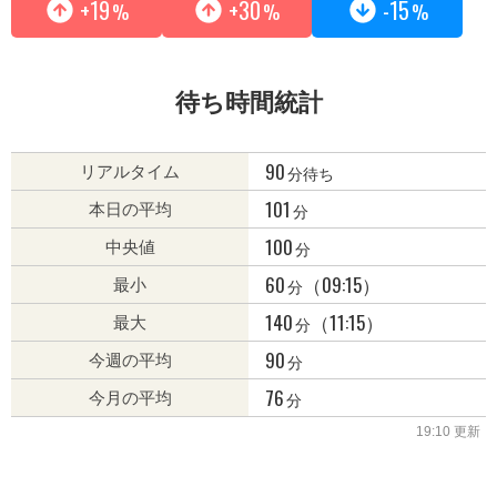
+19
+30
-15
%
%
%
待ち時間統計
90
分待ち
リアルタイム
101
分
本日の平均
100
分
中央値
60
（09:15）
分
最小
140
（11:15）
分
最大
90
分
今週の平均
76
分
今月の平均
19:10 更新