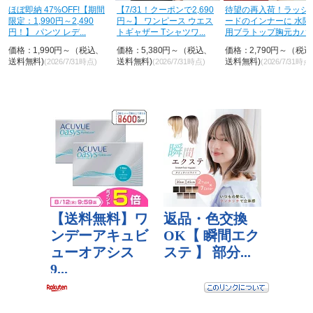
H
ほぼ即納 47%OFF!【期間
【7/31！クーポンで2,690
待望の再入荷！ラッシ
限定：1,990円～2,490
円～】 ワンピース ウエス
ードのインナーに 水陸
円！】 パンツ レデ...
トギャザー Tシャツワ...
用ブラトップ胸元カバ
&...
価格：1,990円～（税込、
価格：5,380円～（税込、
価格：2,790円～（税
送料無料)
送料無料)
送料無料)
(2026/7/31時点)
(2026/7/31時点)
(2026/7/31時点