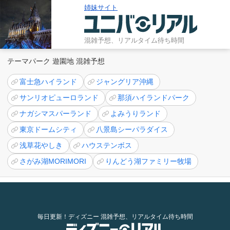
姉妹サイト
混雑予想、リアルタイム待ち時間
テーマパーク 遊園地 混雑予想
富士急ハイランド
ジャングリア沖縄
サンリオピューロランド
那須ハイランドパーク
ナガシマスパーランド
よみうりランド
東京ドームシティ
八景島シーパラダイス
浅草花やしき
ハウステンボス
さがみ湖MORIMORI
りんどう湖ファミリー牧場
毎日更新！ディズニー 混雑予想、リアルタイム待ち時間