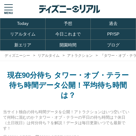
Today
予想
過去
リアルタイム
今日これまで
PP/SP
新エリア
開園時間
ブログ
ディズニーシー
リアルタイム
アトラクション
『タワー・オブ・テ
現在90分待ち タワー・オブ・テラー
待ち時間データ公開！平均待ち時間
は？
当サイト独自の待ち時間データを公開！アトラクションはいつ空いてい
て何時に混むのか？タワー・オブ・テラーの平日の待ち時間は？休日
（土日祝日）は何分待ち？を解説！データは毎日更新いつでも最新で
す！